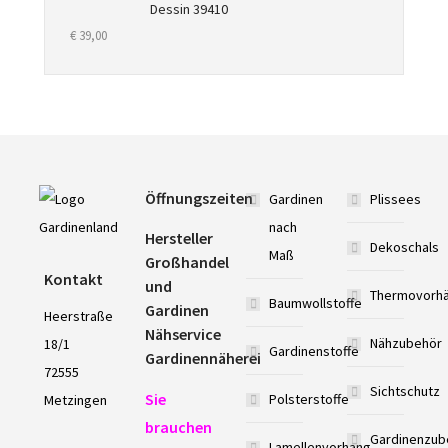
Dessin 39410
€
39,00
Öffnungszeiten
Gardinen
Plissees
nach
Hersteller
Dekoschals
Maß
Großhandel
Kontakt
und
Thermovorh
Baumwollstoffe
Gardinen
Heerstraße
Nähservice
Nähzubehör
18/1
Gardinenstoffe
Gardinennäherei
72555
Sichtschutz
Sie
Polsterstoffe
Metzingen
brauchen
Gardinenzub
Lamellenvorhang