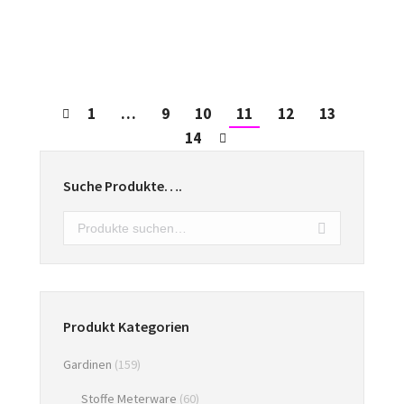
Store Rialto Dessin 6086
€
27,95
1
…
9
10
11
12
13
14
Suche Produkte….
Produkt Kategorien
Gardinen
(159)
Stoffe Meterware
(60)