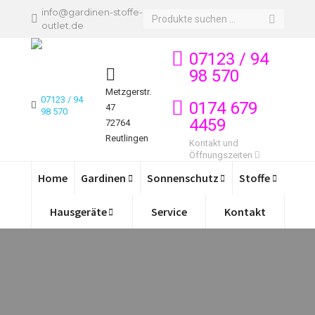
info@gardinen-stoffe-
Search:
outlet.de
07123 / 94
98 570
Metzgerstr.
07123 / 94
0174 679
47
98 570
4459
72764
Reutlingen
Kontakt und
Öffnungszeiten
Home
Gardinen
Sonnenschutz
Stoffe
Hausgeräte
Service
Kontakt