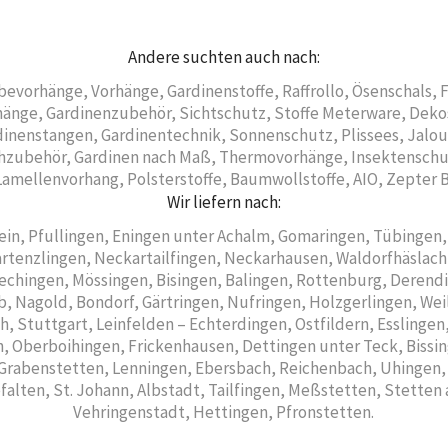
Andere suchten auch nach:
bevorhänge, Vorhänge, Gardinenstoffe, Raffrollo, Ösenschals,
änge, Gardinenzubehör, Sichtschutz, Stoffe Meterware, Dekos
inenstangen, Gardinentechnik, Sonnenschutz, Plissees, Jalousi
zubehör, Gardinen nach Maß, Thermovorhänge, Insektenschutz
Lamellenvorhang, Polsterstoffe, Baumwollstoffe, AIO, Zepter 
Wir liefern nach:
ein, Pfullingen, Eningen unter Achalm, Gomaringen, Tübingen, 
artenzlingen, Neckartailfingen, Neckarhausen, Waldorfhäslach
chingen, Mössingen, Bisingen, Balingen, Rottenburg, Deren
, Nagold, Bondorf, Gärtringen, Nufringen, Holzgerlingen, W
h, Stuttgart, Leinfelden – Echterdingen, Ostfildern, Esslinge
n, Oberboihingen, Frickenhausen, Dettingen unter Teck, Biss
Grabenstetten, Lenningen, Ebersbach, Reichenbach, Uhingen,
lten, St. Johann, Albstadt, Tailfingen, Meßstetten, Stetten
Vehringenstadt, Hettingen, Pfronstetten.