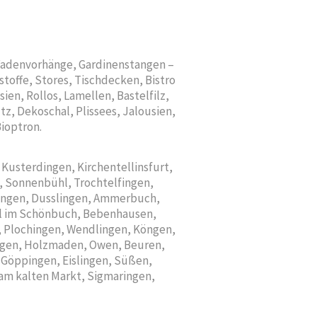
 Fadenvorhänge, Gardinenstangen –
toffe, Stores, Tischdecken, Bistro
en, Rollos, Lamellen, Bastelfilz,
, Dekoschal, Plissees, Jalousien,
Bioptron.
Kusterdingen, Kirchentellinsfurt,
, Sonnenbühl, Trochtelfingen,
dingen, Dusslingen, Ammerbuch,
eil im Schönbuch, Bebenhausen,
n, Plochingen, Wendlingen, Köngen,
ingen, Holzmaden, Owen, Beuren,
 Göppingen, Eislingen, Süßen,
 am kalten Markt, Sigmaringen,