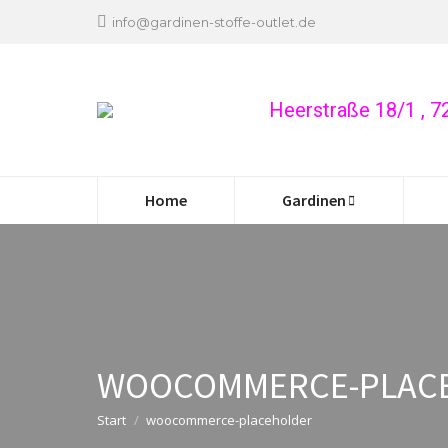
info@gardinen-stoffe-outlet.de
Heerstraße 18/1 , 
Home
Gardinen
WOOCOMMERCE-PLAC
Sie befinden sich hier:
Start
woocommerce-placeholder