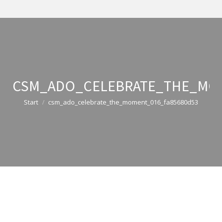
CSM_ADO_CELEBRATE_THE_MOM
Sie befinden sich hier:
Start
csm_ado_celebrate_the_moment_016_fa85680d53