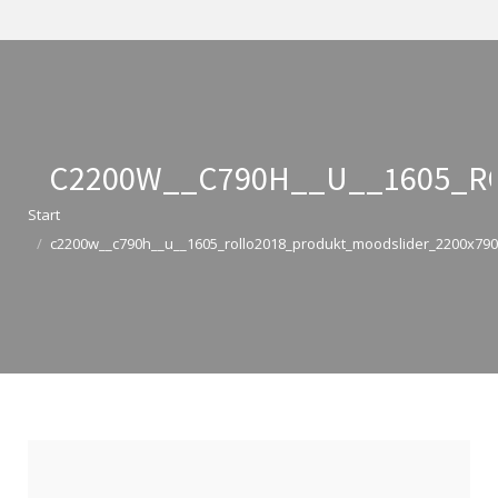
C2200W__C790H__U__1605_R
Sie befinden sich hier:
Start
c2200w__c790h__u__1605_rollo2018_produkt_moodslider_2200x790