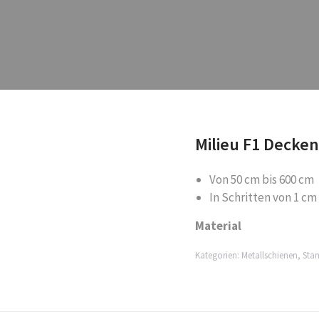
Milieu F1 Decke
Von 50 cm bis 600 cm
In Schritten von 1 cm
Material
Kategorien:
Metallschienen
,
Sta