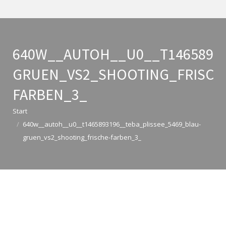
640W__AUTOH__U0__T14658931
GRUEN_VS2_SHOOTING_FRISCH
FARBEN_3_
Sie befinden sich hier:
Start
640w__autoh__u0__t1465893196__teba_plissee_5469_blau-
gruen_vs2_shooting_frische-farben_3_