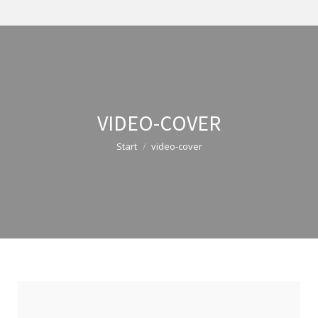
VIDEO-COVER
Sie befinden sich hier:
Start
video-cover