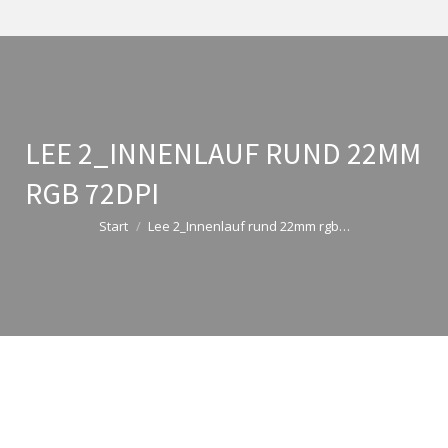
LEE 2_INNENLAUF RUND 22MM
RGB 72DPI
Sie befinden sich hier:
Start
Lee 2_Innenlauf rund 22mm rgb…