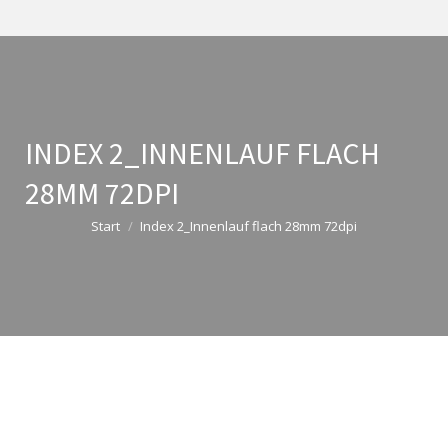
INDEX 2_INNENLAUF FLACH
28MM 72DPI
Sie befinden sich hier:
Start
Index 2_Innenlauf flach 28mm 72dpi