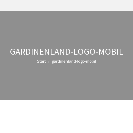
GARDINENLAND-LOGO-MOBIL
Sie befinden sich hier:
Start
gardinenland-logo-mobil